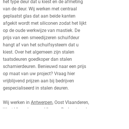
het type deur dat u kiest en de afmeting
van de deur. Wij werken met centraal
geplaatst glas dat aan beide kanten
afgekit wordt met siliconen zodat het lijkt
op de oude werkwijze van mastiek. De
prijs van een smeedijzeren schuifdeur
hangt af van het schuifsysteem dat u
kiest. Over het algemeen zijn stalen
taatsdeuren goedkoper dan stalen
scharnierdeuren. Benieuwd naar een prijs
op maat van uw project? Vraag hier
vrijblijvend prijzen aan bij bedrijven
gespecialiseerd in stalen deuren.
Wij werken in
Antwerpen
, Oost Vlaanderen,
West Vlaanderen
en Vlaams Brabant
zoals
in Gent, Deinze, Eeklo, Oudenaarde, Aalst,
Sint Niklaas, Kortrijk, Roeselare, Waregem,