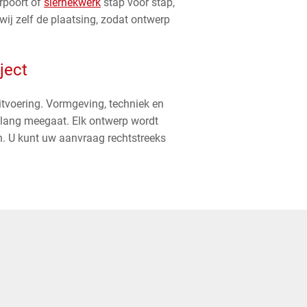
erpoort of
sierhekwerk
stap voor stap,
ij zelf de plaatsing, zodat ontwerp
ject
itvoering. Vormgeving, techniek en
enlang meegaat. Elk ontwerp wordt
in. U kunt uw aanvraag rechtstreeks