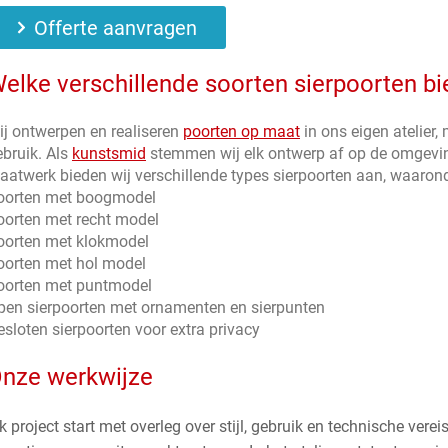
Offerte aanvragen
elke verschillende soorten sierpoorten bi
ij ontwerpen en realiseren
poorten op maat
in ons eigen atelier,
ebruik. Als
kunstsmid
stemmen wij elk ontwerp af op de omgeving
aatwerk bieden wij verschillende types sierpoorten aan, waarond
oorten met boogmodel
oorten met recht model
oorten met klokmodel
oorten met hol model
oorten met puntmodel
pen sierpoorten met ornamenten en sierpunten
esloten sierpoorten voor extra privacy
nze werkwijze
k project start met overleg over stijl, gebruik en technische ver