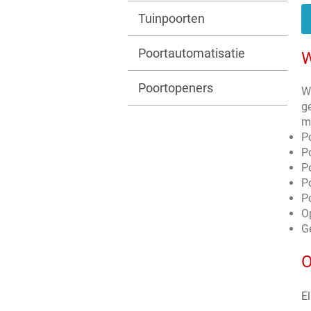
Tuinpoorten
Poortautomatisatie
W
Poortopeners
W
g
m
P
P
P
P
P
O
G
O
El