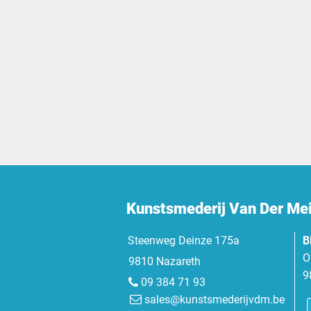
Kunstsmederij Van Der Me
Steenweg Deinze 175a
B
O
9810 Nazareth
9
09 384 71 93
sales@kunstsmederijvdm.be