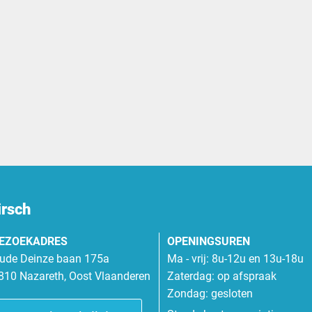
irsch
EZOEKADRES
OPENINGSUREN
ude Deinze baan 175a
Ma - vrij: 8u-12u en 13u-18u
810 Nazareth, Oost Vlaanderen
Zaterdag: op afspraak
Zondag: gesloten