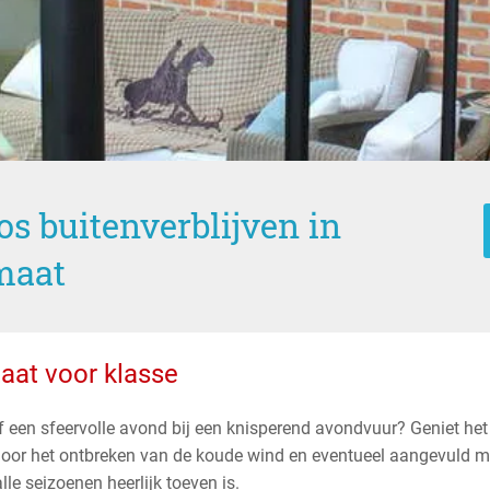
oos buitenverblijven in
maat
aat voor klasse
f een sfeervolle avond bij een knisperend avondvuur? Geniet het
Door het ontbreken van de koude wind en eventueel aangevuld me
le seizoenen heerlijk toeven is.