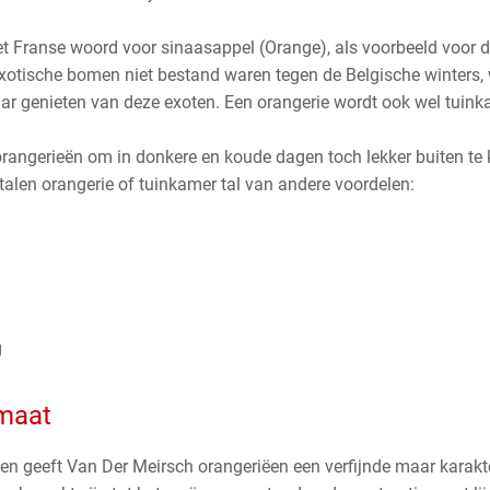
t Franse woord voor sinaasappel (Orange), als voorbeeld voor d
xotische bomen niet bestand waren tegen de Belgische winters,
ar genieten van deze exoten. Een orangerie wordt ook wel tuink
ngerieën om in donkere en koude dagen toch lekker buiten te k
stalen orangerie of tuinkamer tal van andere voordelen:
g
 maat
len geeft Van Der Meirsch orangeriëen een verfijnde maar karakterv