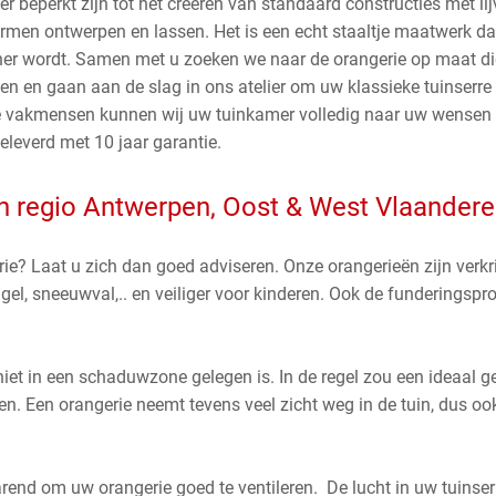
er beperkt zijn tot het creëren van standaard constructies met l
vormen ontwerpen en lassen. Het is een echt staaltje maatwerk da
er wordt. Samen met u zoeken we naar de orangerie op maat di
en en gaan aan de slag in ons atelier om uw klassieke tuinserre 
e vakmensen kunnen wij uw tuinkamer volledig naar uw wensen
leverd met 10 jaar garantie.
in regio Antwerpen, Oost & West Vlaander
ie? Laat u zich dan goed adviseren. Onze orangerieën zijn verkri
el, sneeuwval,.. en veiliger voor kinderen. Ook de funderingspro
et in een schaduwzone gelegen is. In de regel zou een ideaal gep
en. Een orangerie neemt tevens veel zicht weg in de tuin, dus oo
rend om uw orangerie goed te ventileren. De lucht in uw tuinser