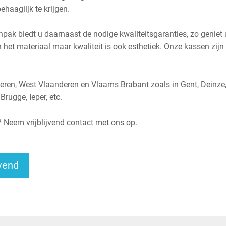
haaglijk te krijgen.
npak biedt u daarnaast de nodige kwaliteitsgaranties, zo geniet
in het materiaal maar kwaliteit is ook esthetiek. Onze kassen zijn
deren,
West Vlaanderen
en Vlaams Brabant
zoals in Gent, Deinze
Brugge, Ieper, etc.
t? Neem vrijblijvend contact met ons op.
jvend